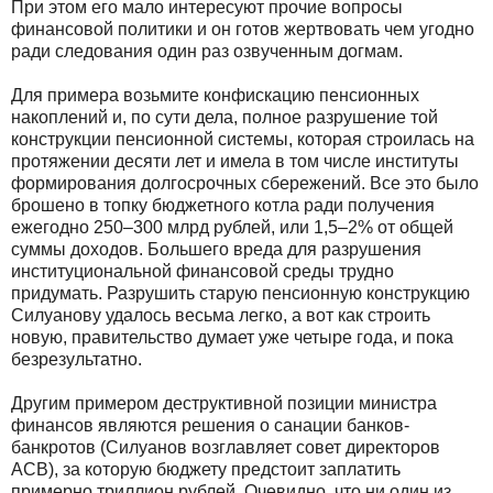
При этом его мало интересуют прочие вопросы
финансовой политики и он готов жертвовать чем угодно
ради следования один раз озвученным догмам.
Для примера возьмите конфискацию пенсионных
накоплений и, по сути дела, полное разрушение той
конструкции пенсионной системы, которая строилась на
протяжении десяти лет и имела в том числе институты
формирования долгосрочных сбережений. Все это было
брошено в топку бюджетного котла ради получения
ежегодно 250–300 млрд рублей, или 1,5–2% от общей
суммы доходов. Большего вреда для разрушения
институциональной финансовой среды трудно
придумать. Разрушить старую пенсионную конструкцию
Силуанову удалось весьма легко, а вот как строить
новую, правительство думает уже четыре года, и пока
безрезультатно.
Другим примером деструктивной позиции министра
финансов являются решения о санации банков-
банкротов (Силуанов возглавляет совет директоров
АСВ), за которую бюджету предстоит заплатить
примерно триллион рублей. Очевидно, что ни один из