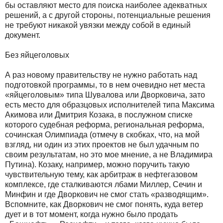
бы оставляют место для поиска наиболее адекватных
решений, а с другой стороны, потенциальные решения
не требуют никакой увязки между собой в единый
документ.
Без яйцеголовых
А раз новому правительству не нужно работать над
подготовкой программы, то в нем очевидно нет места
«яйцеголовым» типа Шувалова или Дворковича, зато
есть место для образцовых исполнителей типа Максима
Акимова или Дмитрия Козака, в послужном списке
которого судебная реформа, региональная реформа,
сочинская Олимпиада (отмечу в скобках, что, на мой
взгляд, ни один из этих проектов не был удачным по
своим результатам, но это мое мнение, а не Владимира
Путина). Козаку, например, можно поручить такую
чувствительную тему, как арбитраж в нефтегазовом
комплексе, где сталкиваются лбами Миллер, Сечин и
Минфин и где Дворкович не смог стать «разводящим».
Вспомните, как Дворкович не смог понять, куда ветер
дует и в тот момент, когда нужно было продать