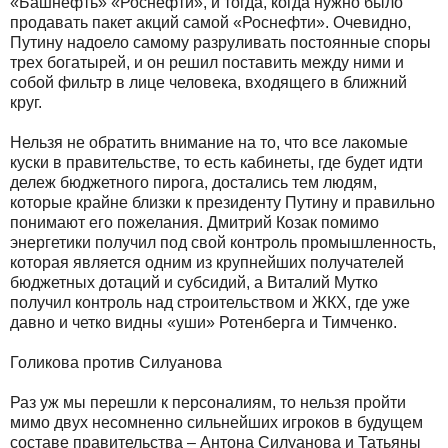
«Башнефть» «Роснефти», и тогда, когда нужно было
продавать пакет акций самой «Роснефти». Очевидно,
Путину надоело самому разруливать постоянные споры
трех богатырей, и он решил поставить между ними и
собой фильтр в лице человека, входящего в ближний
круг.
Нельзя не обратить внимание на то, что все лакомые
куски в правительстве, то есть кабинеты, где будет идти
дележ бюджетного пирога, достались тем людям,
которые крайне близки к президенту Путину и правильно
понимают его пожелания. Дмитрий Козак помимо
энергетики получил под свой контроль промышленность,
которая является одним из крупнейших получателей
бюджетных дотаций и субсидий, а Виталий Мутко
получил контроль над строительством и ЖКХ, где уже
давно и четко видны «уши» Ротенберга и Тимченко.
Голикова против Силуанова
Раз уж мы перешли к персоналиям, то нельзя пройти
мимо двух несомненно сильнейших игроков в будущем
составе правительства – Антона Силуанова и Татьяны