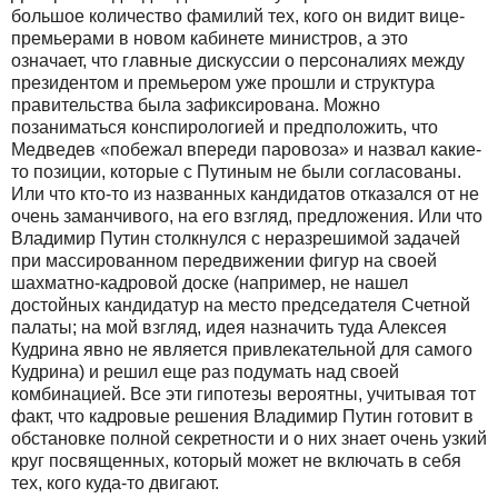
большое количество фамилий тех, кого он видит вице-
премьерами в новом кабинете министров, а это
означает, что главные дискуссии о персоналиях между
президентом и премьером уже прошли и структура
правительства была зафиксирована. Можно
позаниматься конспирологией и предположить, что
Медведев «побежал впереди паровоза» и назвал какие-
то позиции, которые с Путиным не были согласованы.
Или что кто-то из названных кандидатов отказался от не
очень заманчивого, на его взгляд, предложения. Или что
Владимир Путин столкнулся с неразрешимой задачей
при массированном передвижении фигур на своей
шахматно-кадровой доске (например, не нашел
достойных кандидатур на место председателя Счетной
палаты; на мой взгляд, идея назначить туда Алексея
Кудрина явно не является привлекательной для самого
Кудрина) и решил еще раз подумать над своей
комбинацией. Все эти гипотезы вероятны, учитывая тот
факт, что кадровые решения Владимир Путин готовит в
обстановке полной секретности и о них знает очень узкий
круг посвященных, который может не включать в себя
тех, кого куда-то двигают.