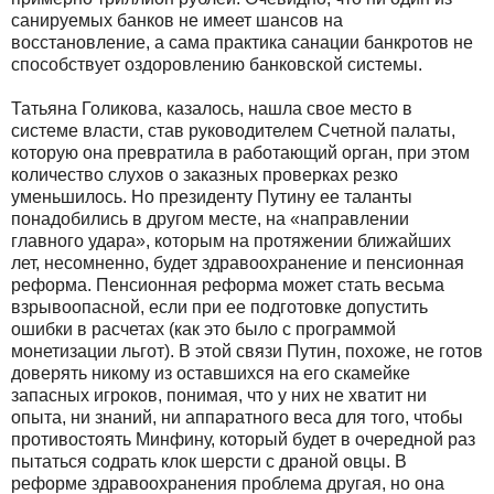
санируемых банков не имеет шансов на
восстановление, а сама практика санации банкротов не
способствует оздоровлению банковской системы.
Татьяна Голикова, казалось, нашла свое место в
системе власти, став руководителем Счетной палаты,
которую она превратила в работающий орган, при этом
количество слухов о заказных проверках резко
уменьшилось. Но президенту Путину ее таланты
понадобились в другом месте, на «направлении
главного удара», которым на протяжении ближайших
лет, несомненно, будет здравоохранение и пенсионная
реформа. Пенсионная реформа может стать весьма
взрывоопасной, если при ее подготовке допустить
ошибки в расчетах (как это было с программой
монетизации льгот). В этой связи Путин, похоже, не готов
доверять никому из оставшихся на его скамейке
запасных игроков, понимая, что у них не хватит ни
опыта, ни знаний, ни аппаратного веса для того, чтобы
противостоять Минфину, который будет в очередной раз
пытаться содрать клок шерсти с драной овцы. В
реформе здравоохранения проблема другая, но она