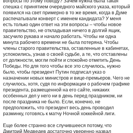
вопросы по этому поводу? Зачем нужна была такая
спешка с принятием очередного майского указа, который
появился на свет примерно в то же время, когда в Думе
распечатывали конверт с именем кандидата? У меня
есть только один ответ на эти вопросы – чтобы новое
правительство, не откладывая ничего в долгий ящик,
засучило рукава и начало работать. Чтобы ни одна
минута рабочего времени не была потеряна. Чтобы
члены старого правительства, оставленные в кабинетах,
успокоились, узнав о своей судьбе, а те, что отставлены
от должности, могли пойти и спокойно отметить День
Победы. Но для того чтобы все это случилось, нужно
было, чтобы президент Путин подписал указ о
назначении новых министров и вице-премьеров. Чего не
случилось, хотя, судя по информации о рабочем графике
президента, размещенной на его сайте, никаких
особенных дел у него ни в день перед праздником, ни
после праздника не было. Если, конечно, не
предположить, что президент весь день проводил
разминку, готовясь к матчу Ночной хоккейной лиги.
Еще более странно все случившееся потому, что
Дмитрий Медведев достаточно уверенно назвал