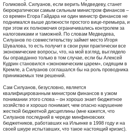
Голиковой. Силуанов, если верить Медведеву, станет
бюрократически самым сильным министром финансов –
со времен Егора Гайдара ни один министр финансов не
поднимался выше должности простого вице-премьера, и
при этом их полномочия ограничивались контролем за
налоговиками и таможней. По словам Медведева,
Силуанов по совместительству займет место Игоря
Шувалова, то есть получит в свои руки практически все
экономические вопросы, что, на мой взгляд, выглядело
бы оправданно только в том случае, если бы Алексей
Кудрин становился «экономическим царем», сидящим в
Кремле, а Силуанов соглашался бы на роль проводника
принимаемых тем решений.
Сам Силуанов, безусловно, является
квалифицированным министром финансов в узком
понимании этого слова – он хорошо знает бюджетное
хозяйство и хорошо понимает, чем опасно нарушение
жесткой бюджетной дисциплины (мне кажется, что
Силуанов последний в череде минфиновских
бюджетников, работавших на Ильинке в 1998 году и на
своей шкуре испытавших, что такое настоящий кризис).