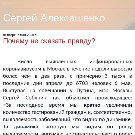
Сергей Алексашенко
четверг, 7 мая 2020 г.
Почему не сказать правду?
Число выявленных инфицированных
коронавирусом в Москве в течение недели выросло
более чем в два раза, с примерно 3 тысяч в
последние дни апреля до 6703 человек 6 мая.
Выступая на совещании у
Путина, мэр Москвы
Сергей Собянин так объяснил происходящее:
«
За
последнее время мы
кратно
увеличили
количество тестирований граждан и, соответственно,
выявляемость заболеваний, что видно по
динамике.
Та динамика, которую мы видим по
росту
выявляемости, впрямую не
свидетельствует о
росте