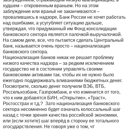
худшем – откровенным враньем. Но на этом
заблуждение или враньё не заканчиваются –
провалившись в надзоре, Банк России не хочет работать
над ошибками, а усугубляет ситуацию дальше,
утверждая, что придуманный им Фонд консолидации
банковского сектора является палочкой-выручалочкой.
На самом деле, все, что пытается сделать Центральный
банк, называется очень просто – национализация
банковского сектора.
Национализация банков никак не решает проблему
низкого качества надзора – за редким исключением
государство не в состоянии управлять своими
банковскими активами так, чтобы их не нужно было
ежегодно поддерживать вливаниями бюджетных денег.
Посмотрите, сколько денег получили ВЭБ, ВТБ,
Россельхозбанк, Газпромбанк, и что изменится от того,
что к ним добавятся БИН, «Открытие», «Траст»,
Росгосстрах и т.д.? Зато национализация банковского
сектора несомненно будет означать колоссальный шаг
назад с точки зрения качества российской экономики,
или (если хотите) шаг вперёд в сторону ее тотального
огосударствления. Не говоря уже о том, чт