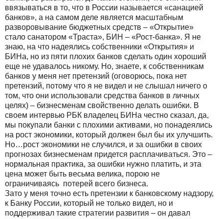
ввязываться в то, что в России называется «санацией
банков», а на самом деле является масштабным
разворовывание бюджетных средств – «Открытие»
стало санатором «Траста», БИН – «Рост-банка». Я не
знаю, на что надеялись собственники «Открытия» и
БИНа, но из пяти плохих банков сделать один хороший
еще не удавалось никому. Но, знаете, к собственникам
банков у меня нет претензий (оговорюсь, пока нет
претензий, потому что я не видел и не слышал ничего о
том, что они использовали средства банков в личных
целях) – бизнесменам свойственно делать ошибки. В
своем интервью РБК владелец БИНа честно сказал, да,
мы покупали банки с плохими активами, но понадеялись
на рост экономики, который должен был бы их улучшить.
Но…рост экономики не случился, и за ошибки в своих
прогнозах бизнесменам придется расплачиваться. Это –
нормальная практика, за ошибки нужно платить, и эта
цена может быть весьма велика, порою не
ограничиваясь потерей всего бизнеса.
Зато у меня точно есть претензии к банковскому надзору,
к Банку России, который не только видел, но и
поддерживал такие стратегии развития – он давал