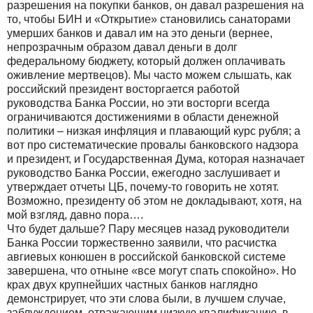
разрешения на покупки банков, он давал разрешения на
то, чтобы БИН и «Открытие» становились санаторами
умерших банков и давал им на это деньги (вернее,
непрозрачным образом давал деньги в долг
федеральному бюджету, который должен оплачивать
оживление мертвецов). Мы часто можем слышать, как
российский президент восторгается работой
руководства Банка России, но эти восторги всегда
ограничиваются достижениями в области денежной
политики – низкая инфляция и плавающий курс рубля; а
вот про систематические провалы банковского надзора
и президент, и Государственная Дума, которая назначает
руководство Банка России, ежегодно заслушивает и
утверждает отчеты ЦБ, почему-то говорить не хотят.
Возможно, президенту об этом не докладывают, хотя, на
мой взгляд, давно пора….
Что будет дальше? Пару месяцев назад руководители
Банка России торжественно заявили, что расчистка
авгиевых конюшен в российской банковской системе
завершена, что отныне «все могут спать спокойно». Но
крах двух крупнейших частных банков наглядно
демонстрирует, что эти слова были, в лучшем случае,
заблуждением, отражающим низкую квалификацию, в