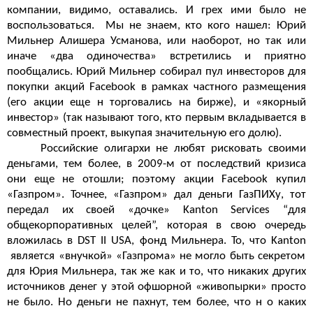
компании, видимо, оставались. И грех ими было не
воспользоваться.
Мы не знаем, кто кого нашел: Юрий
Мильнер Алишера Усманова, или наоборот, но так или
иначе «два одиночества» встретились и приятно
пообщались. Юрий Мильнер собирал пул инвесторов для
покупки акций
Facebook
в рамках частного размещения
(его акции еще н торговались на бирже), и «якорный
инвестор» (так называют того, кто первым вкладывается в
совместный проект, выкупая значительную его долю).
Российские олигархи не любят рисковать своими
деньгами, тем более, в 2009-м от последствий кризиса
они еще не отошли; поэтому акции Facebook купил
«Газпром». Точнее, «Газпром» дал деньги ГазПИХу, тот
передал их своей «дочке»
Kanton
Services
“для
общекорпоративных целей”, которая в свою очередь
вложилась в
DST II USA
, фонд Мильнера. То, что
Kanton
является «внучкой» «Газпрома» не могло быть секретом
для Юрия Мильнера, так же как и то, что никаких других
источников денег у этой офшорной «живопырки» просто
не было. Но деньги не пахнут, тем более, что н о каких