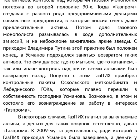
тех активов, контроль над которыми газовая монополия
потеряла во второй половине 90-х. Тогда «Газпром»
создавал с разного рода предприимчивыми дельцами
совместные предприятия, в которые вносил очень даже
привлекательные активы. Потом доля газового
монополиста размывалась в ходе дополнительных
эмиссий, и на небосклоне зажигались яркие звезды. С
приходом Владимира Путина этой практике был положен
конец, а Усманов подрядился заняться возвратом таких
активов. Что ему далось: где-то мытьем, где-то катанием, -
так или иначе контроль над почти всеми активами был
возвращен назад. Попутно с этим ГазПИХ приобрел
контрольные пакеты Оскольского меткомбината и
Лебединского ГОКа, которые плавно перешли в
собственность господина Усманова. Возможно, в этом и
состояло его вознаграждение за работу в интересах
«Газпрома».
В некоторых случаях, ГазПИХ платил за выкупаемые
активы, а деньги для таких покупок, естественно, давал
«Газпром». К 2009-му та деятельность, ради которой в
ГазПИХ приходил Усманов была завершена, а деньги у