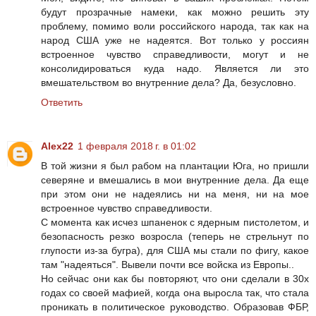
будут прозрачные намеки, как можно решить эту
проблему, помимо воли российского народа, так как на
народ США уже не надеятся. Вот только у россиян
встроенное чувство справедливости, могут и не
консолидироваться куда надо. Является ли это
вмешательством во внутренние дела? Да, безусловно.
Ответить
Alex22
1 февраля 2018 г. в 01:02
В той жизни я был рабом на плантации Юга, но пришли
северяне и вмешались в мои внутренние дела. Да еще
при этом они не надеялись ни на меня, ни на мое
встроенное чувство справедливости.
С момента как исчез шпаненок с ядерным пистолетом, и
безопасность резко возросла (теперь не стрельнут по
глупости из-за бугра), для США мы стали по фигу, какое
там "надеяться". Вывели почти все войска из Европы..
Но сейчас они как бы повторяют, что они сделали в 30х
годах со своей мафией, когда она выросла так, что стала
проникать в политическое руководство. Образовав ФБР,