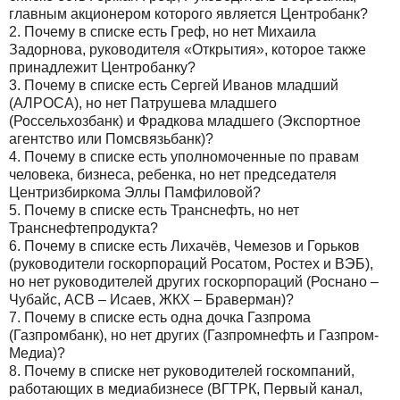
главным акционером которого является Центробанк?
2.
Почему в списке есть Греф, но нет Михаила
Задорнова, руководителя «Открытия», которое также
принадлежит Центробанку?
3.
Почему в списке есть Сергей Иванов младший
(АЛРОСА), но нет Патрушева младшего
(Россельхозбанк) и Фрадкова младшего (Экспортное
агентство или Помсвязьбанк)?
4.
Почему в списке есть уполномоченные по правам
человека, бизнеса, ребенка, но нет председателя
Центризбиркома Эллы Памфиловой?
5.
Почему в списке есть Транснефть, но нет
Транснефтепродукта?
6.
Почему в списке есть Лихачёв, Чемезов и Горьков
(руководители госкорпораций Росатом, Ростех и ВЭБ),
но нет руководителей других госкорпораций (Роснано –
Чубайс, АСВ – Исаев, ЖКХ – Браверман)?
7.
Почему в списке есть одна дочка Газпрома
(Газпромбанк), но нет других (Газпромнефть и Газпром-
Медиа)?
8.
Почему в списке нет руководителей госкомпаний,
работающих в медиабизнесе (ВГТРК, Первый канал,