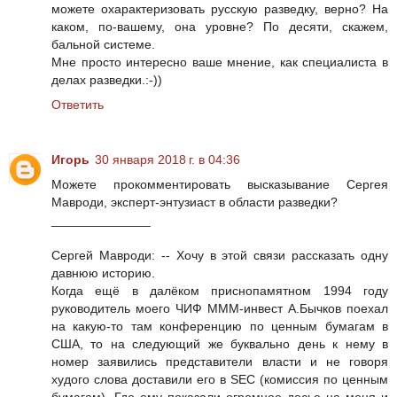
можете охарактеризовать русскую разведку, верно? На
каком, по-вашему, она уровне? По десяти, скажем,
бальной системе.
Мне просто интересно ваше мнение, как специалиста в
делах разведки.:-))
Ответить
Игорь
30 января 2018 г. в 04:36
Можете прокомментировать высказывание Сергея
Мавроди, эксперт-энтузиаст в области разведки?
______________
Сергей Мавроди: -- Хочу в этой связи рассказать одну
давнюю историю.
Когда ещё в далёком приснопамятном 1994 году
руководитель моего ЧИФ МММ-инвест А.Бычков поехал
на какую-то там конференцию по ценным бумагам в
США, то на следующий же буквально день к нему в
номер заявились представители власти и не говоря
худого слова доставили его в SEC (комиссия по ценным
бумагам). Где ему показали огромное досье на меня и