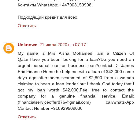
Контакты WhatsApp: +447903159998
Подходящий кредит для всех
Ответить
Unknown
21 июля 2020 г. в 07:17
My name is Mrs Aisha Mohamed, am a Citizen Of
Qatar.Have you been looking for a loan?Do you need an
urgent personal loan or business loan?contact Dr James
Eric Finance Home he help me with a loan of $42,000 some
days ago after been scammed of $2,800 from a woman
claiming to been a loan lender but i thank God today that i
got my loan worth $42,000.Feel free to contact the
company for a genuine financial service. Email:
(financialserviceoffer876@gmail.com) call/whats-App
Contact Number +918929509036
Ответить