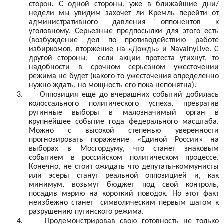
сторон.
С одной стороны, уже в ближайшие дни/
недели мы увидим захочет ли Кремль перейти от
административного давления оппонентов к
уголовному. Серьезные предпосылки для этого есть
(возбуждение дел по противодействию работе
избиркомов, вторжение на «Дождь» и NavalnyLive
. С
другой стороны,
если акции протеста утихнут, то
надобности в срочном серьезном ужесточении
режима не будет (какого-то ужесточения определенно
нужно ждать, но мощность его пока непонятна).
3.
Оппозиция еще до вчерашних событий добилась
колоссального политического успеха, превратив
рутинные выборы в малозначимый орган в
крупнейшее событие года федерального масштаба.
Можно с высокой степенью уверенности
прогнозировать поражение «Единой России» на
выборах в Мосгордуму, что станет знаковым
событием в российском политическом процессе.
Конечно, не стоит ожидать что депутаты-коммунисты
или эсеры станут реальной оппозицией и, как
минимум, возьмут бюджет под свой контроль,
посадив мэрию на короткий поводок. Но этот факт
неизбежно станет
символическим первым шагом к
разрушению путинского режима.
4.
Продемонстрировав свою готовность не только