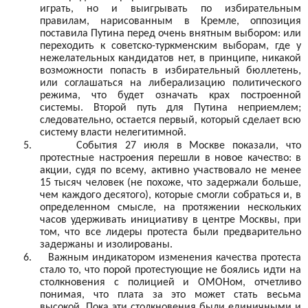
играть, но и выигрывать по избирательным
правилам, нарисованным в Кремле, оппозиция
поставила Путина перед очень внятным выбором: или
переходить к советско-туркменским выборам, где у
нежелательных кандидатов нет, в принципе, никакой
возможности попасть в избирательный бюллетень,
или соглашаться на либерализацию политического
режима, что будет означать крах построенной
системы. Второй путь для Путина неприемлем;
следовательно, остается первый, который сделает всю
систему власти нелегитимной.
5.
События 27 июля в Москве показали, что
протестные настроения перешли в новое качество: в
акции, судя по всему, активно участвовало не менее
15 тысяч человек (не похоже, что задержали больше,
чем каждого десятого), которые смогли собраться и, в
определенном смысле, на протяжении нескольких
часов удерживать инициативу в центре Москвы, при
том, что все лидеры протеста были предварительно
задержаны и изолированы.
6.
Важным индикатором изменения качества протеста
стало то, что порой протестующие не боялись идти на
столкновения с полицией и ОМОНом, отчетливо
понимая, что плата за это может стать весьма
высокой. Пока эти столкновения были единичными и