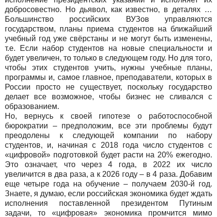
добросовестно. Но дьявол, как известно, в деталях …
Большинство российских ВУЗов управляются
государством, планы приема студентов на ближайший
учебный год уже свёрстаны и не могут быть изменены,
т.е. Если набор студентов на новые специальности и
будет увеличен, то только в следующем году. Но для того,
чтобы этих студентов учить, нужны учебные планы,
программы и, самое главное, преподаватели, которых в
России просто не существует, поскольку государство
делает все возможное, чтобы бизнес не сливался с
образованием.
Но, вернусь к своей гипотезе о работоспособной
бюрократии – предположим, все эти проблемы будут
преодолены к следующей компании по набору
студентов, и, начиная с 2018 года число студентов с
«цифровой» подготовкой будет расти на 20% ежегодно.
Это означает, что через 4 года, в 2022 их число
увеличится в два раза, а к 2026 году – в 4 раза. Добавим
еще четыре года на обучение – получаем 2030-й год.
Знаете, я думаю, если российская экономика будет ждать
исполнения поставленной президентом Путиным
задачи, то «цифровая» экономика промчится мимо