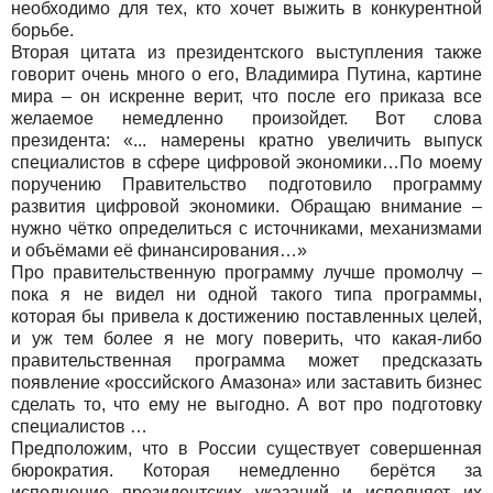
необходимо для тех, кто хочет выжить в конкурентной
борьбе.
Вторая цитата из президентского выступления также
говорит очень много о его, Владимира Путина, картине
мира – он искренне верит, что после его приказа все
желаемое немедленно произойдет. Вот слова
президента: «... намерены кратно увеличить выпуск
специалистов в сфере цифровой экономики…По моему
поручению Правительство подготовило программу
развития цифровой экономики. Обращаю внимание –
нужно чётко определиться с источниками, механизмами
и объёмами её финансирования…»
Про правительственную программу лучше промолчу –
пока я не видел ни одной такого типа программы,
которая бы привела к достижению поставленных целей,
и уж тем более я не могу поверить, что какая-либо
правительственная программа может предсказать
появление «российского Амазона» или заставить бизнес
сделать то, что ему не выгодно. А вот про подготовку
специалистов …
Предположим, что в России существует совершенная
бюрократия. Которая немедленно берётся за
исполнение президентских указаний и исполняет их