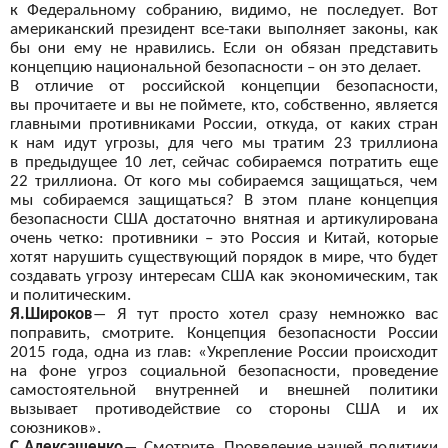
к
Федеральному собранию, видимо, не
последует. Вот
американский президент все-таки
выполняет законы, как
бы
они ему не
нравились. Если он
обязан представить
концепцию национальной безопасности – он
это делает.
В
отличие от
российской концепции безопасности,
вы
прочитаете и
вы не
поймете, кто, собственно, является
главными противниками России, откуда, от
каких стран
к
нам идут угрозы, для чего мы
тратим 23 триллиона
в
предыдущее 10 лет, сейчас собираемся потратить еще
22 триллиона. От
кого мы
собираемся защищаться, чем
мы
собираемся защищаться? В
этом плане концепция
безопасности США достаточно внятная и
артикулирована
очень четко: противники – это Россия и
Китай, которые
хотят нарушить существующий порядок в
мире, что будет
создавать угрозу интересам США как экономическим, так
и
политическим.
Я.Широков
―
Я
тут просто хотел сразу немножко вас
поправить, смотрите. Концепция безопасности России
2015 года, одна из
глав: «Укрепление России происходит
на
фоне угроз социальной безопасности, проведение
самостоятельной внутренней и
внешней политики
вызывает противодействие со
стороны США и
их
союзников».
С.Алексашенко
―
Смотрите. Проведение нашей политики