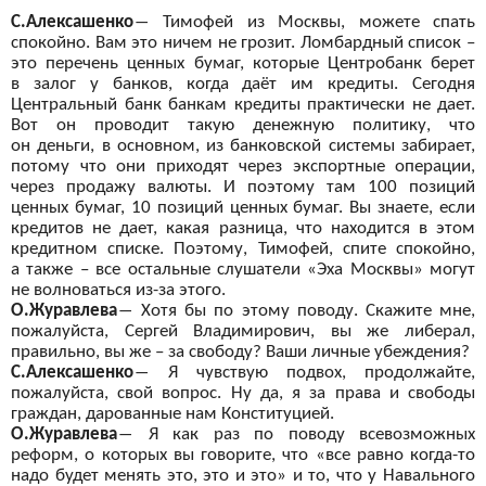
С.Алексашенко
―
Тимофей из
Москвы, можете спать
спокойно. Вам это ничем не
грозит. Ломбардный список –
это перечень ценных бумаг, которые Центробанк берет
в
залог у
банков, когда даёт им
кредиты. Сегодня
Центральный банк банкам кредиты практически не
дает.
Вот он
проводит такую денежную политику, что
он
деньги, в
основном, из
банковской системы забирает,
потому что они приходят через экспортные операции,
через продажу валюты. И
поэтому там 100 позиций
ценных бумаг, 10 позиций ценных бумаг. Вы
знаете, если
кредитов не
дает, какая разница, что находится в
этом
кредитном списке. Поэтому, Тимофей, спите спокойно,
а
также – все остальные слушатели «Эха Москвы» могут
не
волноваться из-за этого.
О.Журавлева
―
Хотя бы
по этому поводу. Скажите мне,
пожалуйста, Сергей Владимирович, вы
же либерал,
правильно, вы
же – за
свободу? Ваши личные убеждения?
С.Алексашенко
―
Я
чувствую подвох, продолжайте,
пожалуйста, свой вопрос. Ну
да, я
за права и
свободы
граждан, дарованные нам Конституцией.
О.Журавлева
―
Я
как раз по
поводу всевозможных
реформ, о
которых вы
говорите, что «все равно когда-то
надо будет менять это, это и
это» и
то, что у
Навального