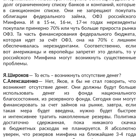
долг ограниченному списку банков и
компаний, которые
в
санкционном списке. Они не
запрещают покупать
облигации федерального займа, ОФЗ российского
Минфина. И
в 15-м, 16-м, 17-м годах нерезиденты
покупали примерно 70% или чуть больше прироста рынка
ОФЗ. Та
часть финансирования федерального бюджета,
которая идет за
счёт ОФЗ, она на
70% с
лишним
обеспечивалась нерезидентами. Соответственно, если
вот
американцы и
европейцы запретят это делать, то
у
российского Минфина могут возникнуть существенные
проблемы.
Я.Широков
―
То
есть – возникнуть отсутствие денег?
С.Алексашенко
―
Нет, Яков, я
бы не
стал говорить, что
возникнет отсутствие денег. Они должны будут больше
использовать денег из
фонда национального
благосостояния, из
резервного фонда. Сегодня они могут
финансировать за
счет займов на
рынке, завтра, если
такая мера будет введена, нужно будет быстрее
и
интенсивнее тратить накопленные резервы. Политика
достаточно сдержанная, пока никакого скачка
в
бюджетных расходах не
планируется. Я
абсолютно
уверен, что резервов минфина на
ближайшие 3-4 года