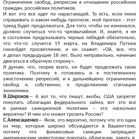
Ограничение свобод, репрессии в
отношении российских
граждан, российских политиков.
И
вот
это все идет по
нарастающей. То
есть, если меня
спрашивать о
каком-нибудь прогнозе, мой прогноз – этот
тренд будет продолжаться. Для того, чтобы он
изменился,
должно случиться что-то чрезвычайное. И, знаете, я
не
в
состоянии предсказывать черных лебедей обязательно,
что что-то случится 19 марта, на
Владимира Путина
снизойдет просветление, и
он скажет: «Ой, все, что
я
делал предыдущие 18 лет, было неправильно, начинаю
двигаться в
обратную сторону».
Я
думаю, что, скорее всего, он
будет продолжать свою
политику. Поэтому я
готовлюсь и
к постепенному
ужесточению репрессий, и
к дальнейшему ограничению
свобод и, собственно, к
продолжению стагнации
экономики.
Я.Широков
―
А
вот
то, что пишут, якобы, США запретят
покупать облигации федерального займа, вот
это все
в
рамках санкционной политики – это насколько
вероятно? И
чем это может грозить России?
С.Алексашенко
―
Яков, это вероятно, потому что это одна
из
мер, которые широко обсуждаются в
Вашингтоне,
потому что финансовые санкции запрещают
американским инвесторам покупать облигации, давать в