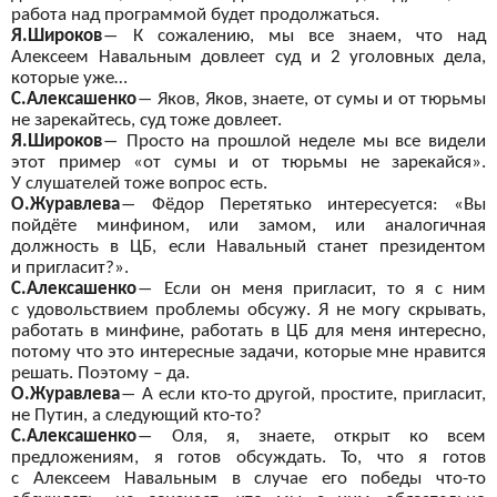
работа над программой будет продолжаться.
Я.Широков
―
К
сожалению, мы
все знаем, что над
Алексеем Навальным довлеет суд и
2 уголовных дела,
которые уже…
С.Алексашенко
―
Яков, Яков, знаете, от
сумы и
от тюрьмы
не
зарекайтесь, суд тоже довлеет.
Я.Широков
―
Просто на
прошлой неделе мы
все видели
этот пример «от сумы и
от тюрьмы не
зарекайся».
У
слушателей тоже вопрос есть.
О.Журавлева
―
Фёдор Перетятько интересуется: «Вы
пойдёте минфином, или замом, или аналогичная
должность в
ЦБ, если Навальный станет президентом
и
пригласит?».
С.Алексашенко
―
Если он
меня пригласит, то
я с
ним
с
удовольствием проблемы обсужу. Я
не могу скрывать,
работать в
минфине, работать в
ЦБ для меня интересно,
потому что это интересные задачи, которые мне нравится
решать. Поэтому – да.
О.Журавлева
―
А
если кто-то другой, простите, пригласит,
не
Путин, а
следующий кто-то?
С.Алексашенко
―
Оля, я, знаете, открыт ко
всем
предложениям, я
готов обсуждать. То, что я
готов
с
Алексеем Навальным в
случае его победы что-то