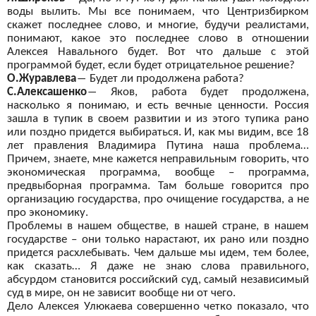
воды вылить. Мы
все понимаем, что Центризбирком
скажет последнее слово, и
многие, будучи реалистами,
понимают, какое это последнее слово в
отношении
Алексея Навального будет. Вот что дальше с
этой
программой будет, если будет отрицательное решение?
О.Журавлева
―
Будет ли
продолжена работа?
С.Алексашенко
―
Яков, работа будет продолжена,
насколько я
понимаю, и
есть вечные ценности. Россия
зашла в
тупик в
своем развитии и
из этого тупика рано
или поздно придется выбираться. И, как мы
видим, все 18
лет правления Владимира Путина наша проблема…
Причем, знаете, мне кажется неправильным говорить, что
экономическая программа, вообще – программа,
предвыборная программа. Там больше говорится про
организацию государства, про очищение государства, а
не
про экономику.
Проблемы в
нашем обществе, в
нашей стране, в
нашем
государстве – они только
нарастают, их
рано или поздно
придется расхлебывать. Чем дальше мы
идем, тем более,
как сказать… Я
даже
не
знаю слова правильного,
абсурдом становится российский суд, самый независимый
суд в
мире, он
не зависит вообще ни
от чего.
Дело Алексея Улюкаева совершенно четко показало, что