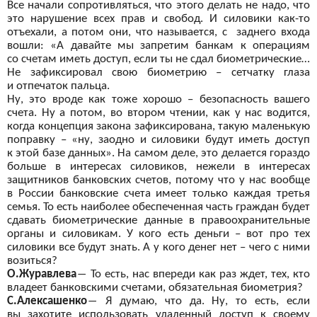
Все начали сопротивляться, что этого делать не
надо, что
это нарушение всех прав и
свобод. И
силовики как-то
отъехали, а
потом они, что называется, с
заднего входа
вошли: «А давайте мы
запретим банкам к
операциям
со
счетам иметь доступ, если ты
не сдал биометрические…
Не
зафиксировал свою биометрию – сетчатку глаза
и
отпечаток пальца.
Ну, это вроде
как тоже хорошо – безопасность вашего
счета. Ну
а потом, во
втором чтении, как у
нас водится,
когда концепция закона зафиксирована, такую маленькую
поправку – «ну, заодно и
силовики будут иметь доступ
к
этой базе данных». На
самом деле, это делается гораздо
больше в
интересах силовиков, нежели в
интересах
защитников банковских счетов, потому что у
нас вообще
в
России банковские счета имеет только
каждая третья
семья. То
есть наиболее обеспеченная часть граждан будет
сдавать биометрические данные в
правоохранительные
органы и
силовикам. У
кого есть деньги – вот
про тех
силовики все будут знать. А
у кого денег нет – чего с
ними
возиться?
О.Журавлева
―
То
есть, нас впереди как раз ждет, тех, кто
владеет банковскими счетами, обязательная биометрия?
С.Алексашенко
―
Я
думаю, что да. Ну, то
есть, если
вы
захотите использовать удаленный доступ к
своему