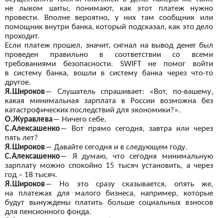
не
лыком шиты, понимают, как этот платеж нужно
провести. Вполне вероятно, у
них там сообщник или
помощник внутри банка, который подсказал, как это дело
проходит.
Если платеж прошел, значит, сигнал на
вывод денег был
проведен правильно в
соответствии со
всеми
требованиями безопасности.
SWIFT
не
помог войти
в
систему банка, вошли в
систему банка через что-то
другое.
Я.Широков
―
Слушатель спрашивает: «Вот, по-вашему,
какая минимальная зарплата в
России возможна без
катастрофических последствий для экономики?».
О.Журавлева
―
Ничего себе.
С.Алексашенко
―
Вот прямо
сегодня, завтра или через
пять лет?
Я.Широков
―
Давайте сегодня и
в следующем году.
С.Алексашенко
―
Я
думаю, что сегодня минимальную
зарплату можно спокойно 15 тысяч установить, а
через
год – 18 тысяч.
Я.Широков
―
Но
это сразу сказывается, опять же,
на
платежах для малого бизнеса, например, которые
будут вынуждены платить больше социальных взносов
для пенсионного фонда.