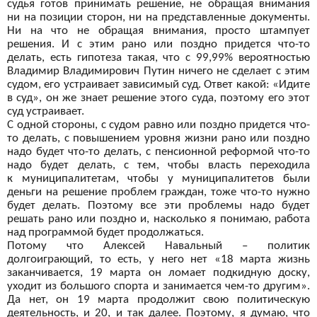
судья готов принимать решение, не
обращая внимания
ни
на позиции сторон, ни
на представленные документы.
Ни
на что не
обращая внимания, просто штампует
решения. И
с этим рано или поздно придется что-то
делать, есть гипотеза такая, что с
99,99% вероятностью
Владимир Владимирович Путин ничего не
сделает с
этим
судом, его устраивает зависимый суд. Ответ какой: «Идите
в
суд», он
же знает решение этого суда, поэтому его этот
суд устраивает.
С
одной стороны, с
судом равно или поздно придется что-
то делать, с
повышением уровня жизни рано или поздно
надо будет что-то делать, с
пенсионной реформой что-то
надо будет делать, с
тем, чтобы власть переходила
к
муниципалитетам, чтобы у
муниципалитетов были
деньги на
решение проблем граждан, тоже что-то нужно
будет делать. Поэтому все эти проблемы надо будет
решать рано или поздно и, насколько я
понимаю, работа
над программой будет продолжаться.
Потому что Алексей Навальный – политик
долгоиграющий, то
есть, у
него нет «18 марта жизнь
заканчивается, 19 марта он
ломает подкидную доску,
уходит из
большого спорта и
занимается чем-то другим».
Да
нет, он
19 марта продолжит свою политическую
деятельность, и
20, и
так далее. Поэтому, я
думаю, что