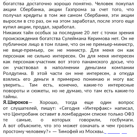
богатства достаточно хорошо понятно. Человек покупал
акции Сбербанка, акции Газпрома за
счет того, что
получал кредиты в
том же
самом Сбербанке, эти акции
выросли в
сто раз, он
на этом заработал, после этого еще
купил акции, продал, заработал.
Никаких тайн особых за
последние 20 лет с
точки зрения
происхождения богатства Сулеймана Керимова нет. Он
не
публичное лицо в
том плане, что он
не премьер-министр,
не
вице-премьер, он
не министр. Для меня он
как
персонаж не
сильно интересен. Он
для меня интересен
как персонаж-участник вот
этого панамского досье, что
он
участвовал в
наполнении деньгами компании
Ролдугина. В
этой части он
мне интересен, а
откуда
взялись его деньги я
примерно понимаю и
могу вас
уверить… Там есть, конечно, какие-то интересные
повороты и
сюжеты, но
не думаю, что там есть какие-то
тайны.
Я.Широков
―
Хорошо, тогда еще один вопрос
от
слушателей, пишут: «Сегодня «Интерфакс» написал,
что Центробанк оставит в
ломбардном списке только
ОФЗ
те
самые, о
которых говорили, госбумаги.
А
вот
объясните, что это может означать и
чем грозить
простому человеку?»
— Тимофей из
Москвы.
Q
Твитнуть