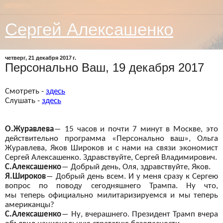
Сергей Алексашенко
четверг, 21 декабря 2017 г.
Персонально Ваш, 19 декабря 2017
Смотреть -
здесь
Слушать -
здесь
О.Журавлева
―
15 часов и
почти
7 минут в
Москве, это
действительно программа «Персонально ваш», Ольга
Журавлева, Яков Широков и
с нами на
связи экономист
Сергей Алексашенко. Здравствуйте, Сергей Владимирович.
С.Алексашенко
―
Добрый день, Оля, здравствуйте, Яков.
Я.Широков
―
Добрый день всем. И
у меня сразу к
Сергею
вопрос по
поводу сегодняшнего Трампа. Ну
что,
мы
теперь официально милитаризируемся и
мы теперь
американцы?
С.Алексашенко
―
Ну, вчерашнего. Президент Трамп вчера