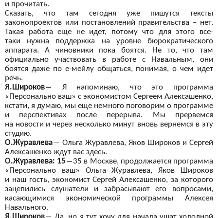
и
прочитать.
Сказать, что там сегодня уже пишутся тексты
законопроектов или постановлений правительства – нет.
Такая работа еще не
идет, потому что для этого все-
таки
нужна поддержка на
уровне бюрократического
аппарата. А
чиновники пока боятся. Не
то, что там
официально участвовать в
работе с
Навальным, они
боятся даже
по
е-мейлу общаться, понимая, о
чем идет
речь.
Я.Широков
―
Я
напоминаю, что это программа
«Персонально ваш» с
экономистом Сергеем Алексашенко,
кстати, я
думаю, мы
еще немного поговорим о
программе
и
перспективах после перерыва. Мы
прервемся
на
новости и
через несколько минут вновь вернемся в
эту
студию.
О.Журавлева
―
Ольга Журавлева, Яков Широков и
Сергей
Алексашенко ждут вас здесь.
О.Журавлева: 15
―
35 в
Москве, продолжается программа
«Персонально ваш» Ольга Журавлева, Яков Широков
и
наш гость, экономист Сергей Алексашенко, за
которого
зацепились слушатели и
забрасывают его вопросами,
касающимися экономической программы Алексея
Навального.
Я.Широков
―
Да, но
я тут хочу для начала ушат холодной