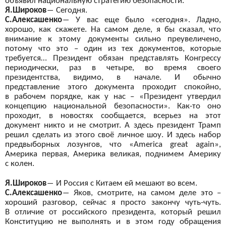
объявил национальную стратегию безопасности.
Я.Широков
―
Сегодня.
С.Алексашенко
―
У
вас еще было «сегодня». Ладно,
хорошо, как скажете. На
самом деле, я
бы сказал, что
внимание к
этому документы сильно преувеличено,
потому что это – один из
тех документов, которые
требуется… Президент обязан представлять Конгрессу
периодически, раз в
четыре, во
время своего
президентства, видимо, в
начале. И
обычно
представление этого документа проходит спокойно,
в
рабочем порядке, как у
нас – «Президент утвердил
концепцию национальной безопасности». Как-то оно
проходит, в
новостях сообщается, всерьез на
этот
документ никто и
не смотрит. А
здесь президент Трамп
решил сделать из
этого своё личное шоу. И
здесь набор
предвыборных лозунгов, что «
America
great
again
»,
Америка первая, Америка великая, поднимем Америку
с
колен.
Я.Широков
―
И
Россия с
Китаем ей
мешают во
всем.
С.Алексашенко
―
Яков, смотрите, на
самом деле это –
хороший разговор, сейчас я
просто закончу чуть-чуть.
В
отличие от
российского президента, который решил
Конституцию не
выполнять и
в этом году обращения