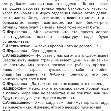
счету, банки заставят вас это сделать. То
есть, если
вы
будете работать только
через банковскую карточку,
через банкоматы и
через отделения банка, этого делать
не
придется. Хотя, возможно, в
какой-то момент и
в
банкоматах введут дактилоскопию или биометрию,
сетчатку глаза будут снимать. Такое тоже может быть.
О.Журавлева
―
Мне кажется, что это просто дорого
и
трудоемко, все-таки
аппаратуру надо будет
устанавливать.
С.Алексашенко
―
А
закон Яровой – это не
дорого, Оль?
О.Журавлева
―
Очень дорого.
С.Алексашенко
―
Ну, разве
у
нас кого-то это сдерживает?
Безопасность нашей страны не
имеет цены, мы
ни за
чем
не
постоим, мы
готовы последнюю рубашку продать,
лишь
бы
страна чувствовала себя спокойно,
лишь
бы
здание на
Лубянке понимало, что оно
контролирует всех и
вся.
О.Журавлева
―
Да, нам сетчатки не
жалко, это правда.
Я.Широков
―
Насколько я
понимаю, закон Яровой еще
в
полной мере еще не
заработал и
не понятно, как они
будут со
следующего года его выполнять.
С.Алексашенко
―
Яков, когда вам поднимут тарифы, тогда
вы
узнаете – как. Я
думаю, что это нескоро произойдет.