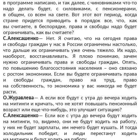
в
программе написано, и
так далее, с
чиновниками что-то
надо делать будет, с
силовиками, с
пенсионерами,
в
общем, со
всем на
свете. Вот этот вот
период, когда
стране придется приводить в
порядок все, что, как
вы
считаете, в
беспорядке, права и
свободы надо будет
ограничивать, как вы
считаете?
С.Алексашенко
―
Нет. Я
считаю, что на
сегодня права
и
свободы граждан у
нас в
России ограничены настолько,
что дальше их
ограничивать уже очень тяжело. Их
надо,
наоборот, восстанавливать. Я
плохо понимаю, зачем
нужно ограничивать права и
свободы граждан. Опять,
по
повышению благосостояния населения – оно связано
с
ростом экономики. Если вы
будете ограничивать права
и
свободы граждан, право на
труд, право
на
собственность, то
экономика у
вас никогда не
будет
расти.
О.Журавлева
―
А
если все будут с
утра до
вечера ходить
на
митинги и
кричать, что не
хотят повышать пенсионный
возраст или еще что-нибудь, это улучшит ситуацию?
С.Алексашенко
―
Если все с
утра до
вечера будут ходить
на
митинги, то, видимо, они не
будут ходить на
работу,
у
них не
будет зарплаты, им
нечего будет кушать. И
тогда
холодильник победит, и
люди перестанут ходить
на
митинги и
будут ходить на
работу.