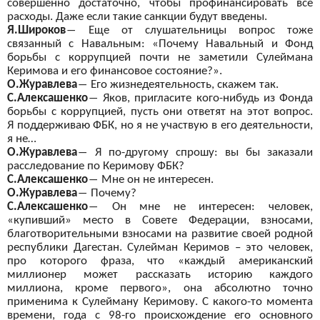
совершенно достаточно, чтобы профинансировать все
расходы. Даже если такие санкции будут введены.
Я.Широков
―
Еще от
слушательницы вопрос тоже
связанный с
Навальным: «Почему Навальный и
Фонд
борьбы с
коррупцией почти
не
заметили Сулеймана
Керимова и
его финансовое состояние?».
О.Журавлева
―
Его жизнедеятельность, скажем так.
С.Алексашенко
―
Яков, пригласите кого-нибудь из
Фонда
борьбы с
коррупцией, пусть они ответят на
этот вопрос.
Я
поддерживаю ФБК, но
я не
участвую в
его деятельности,
я
не…
О.Журавлева
―
Я
по-другому спрошу: вы
бы заказали
расследование по
Керимову ФБК?
С.Алексашенко
―
Мне он
не интересен.
О.Журавлева
―
Почему?
С.Алексашенко
―
Он
мне не
интересен: человек,
«купивший» место в
Совете Федерации, взносами,
благотворительными взносами на
развитие своей родной
республики Дагестан. Сулейман Керимов – это человек,
про которого фраза, что «каждый американский
миллионер может рассказать историю каждого
миллиона, кроме первого», она абсолютно точно
применима к
Сулейману Керимову. С
какого-то момента
времени, года с
98-го происхождение его основного