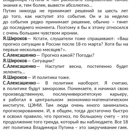
знания и, тем более, вывести абсолютно…
Путин никогда не
принимает решений за
шесть лет
до
того, как наступит это событие. Он
и за
неделю
до
события редко принимает решение, обычно – тянет
до
последнего момента. Поэтому я
бы к
этому относился
с
очень большим чувством иронии.
Я.Широков
―
Кстати, слушатели тоже спрашивают: «Ваш
прогноз ситуации в
России после 18-го марта? Хотя бы
на
первые несколько месяцев?».
С.Алексашенко
―
Прогноз какой? Погоды?
Я.Широков
―
Ситуации?
С.Алексашенко
―
Наступит весна, постепенно будет
зеленеть…
Я.Широков
―
И
политики тоже.
С.Алексашенко
―
В
политике наоборот. Я
считаю,
в
политике будут заморозки. Понимаете, я
начинал свою
производственную, послеуниверситетскую карьеру,
я
работал в
центральном экономико-математическом
институте, ЦЭМИ. Там люди очень много занимались
прогнозированием. И, в
общем, тогда достаточно быстро
я
освоил правило, что прогноз, по
большому счету – это
продолжение того тренда, который вы
наблюдаете. Все 18
лет политика Владимира Путина – это закручивание гаек.