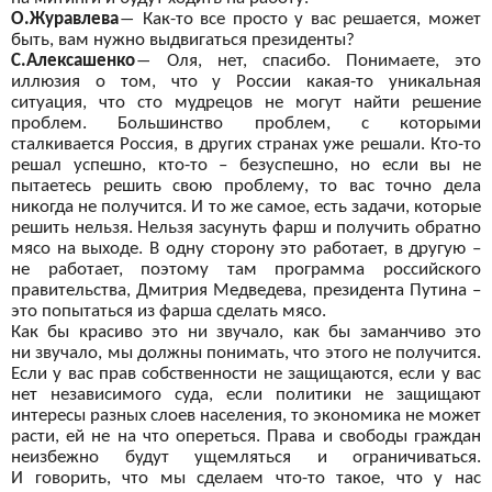
О.Журавлева
―
Как-то все просто у
вас решается, может
быть, вам нужно выдвигаться президенты?
С.Алексашенко
―
Оля, нет, спасибо. Понимаете, это
иллюзия о
том, что у
России какая-то уникальная
ситуация, что сто мудрецов не
могут найти решение
проблем. Большинство проблем, с
которыми
сталкивается Россия, в
других странах уже решали. Кто-то
решал успешно, кто-то – безуспешно, но
если вы
не
пытаетесь решить свою проблему, то
вас точно дела
никогда не
получится. И
то же
самое, есть задачи, которые
решить нельзя. Нельзя засунуть фарш и
получить обратно
мясо на
выходе. В
одну сторону это работает, в
другую –
не
работает, поэтому там программа российского
правительства, Дмитрия Медведева, президента Путина –
это попытаться из
фарша сделать мясо.
Как бы
красиво это ни
звучало, как бы
заманчиво это
ни
звучало, мы
должны понимать, что этого не
получится.
Если у
вас прав собственности не
защищаются, если у
вас
нет независимого суда, если политики не
защищают
интересы разных слоев населения, то
экономика не
может
расти, ей
не на
что опереться. Права и
свободы граждан
неизбежно будут ущемляться и
ограничиваться.
И
говорить, что мы
сделаем что-то такое, что у
нас