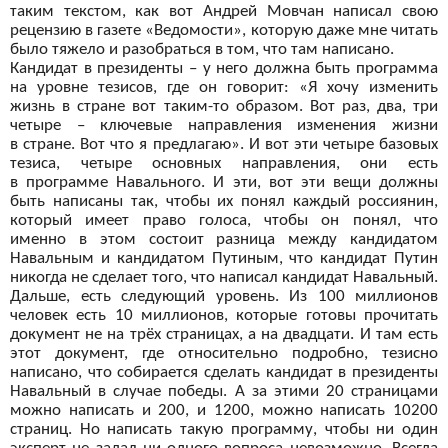
таким текстом, как вот
Андрей Мовчан написал свою
рецензию в
газете «Ведомости», которую даже
мне читать
было тяжело и
разобраться в
том, что там написано.
Кандидат в
президенты – у
него должна быть программа
на
уровне тезисов, где он
говорит: «Я хочу изменить
жизнь в
стране вот
таким-то образом. Вот раз, два, три
четыре – ключевые направления изменения жизни
в
стране. Вот что я
предлагаю». И
вот
эти четыре базовых
тезиса, четыре основных направления, они есть
в
программе Навального. И
эти, вот
эти вещи должны
быть написаны так, чтобы их
понял каждый россиянин,
который имеет право голоса, чтобы он
понял, что
именно
в
этом состоит разница между кандидатом
Навальным и
кандидатом Путиным, что кандидат Путин
никогда не
сделает того, что написал кандидат Навальный.
Дальше, есть следующий уровень. Из
100 миллионов
человек есть 10 миллионов, которые готовы прочитать
документ не
на трёх страницах, а
на двадцати. И
там есть
этот документ, где относительно подробно, тезисно
написано, что собирается сделать кандидат в
президенты
Навальный в
случае победы. А
за этими 20 страницами
можно написать и
200, и
1200, можно написать 10200
страниц. Но
написать такую программу, чтобы ни
один