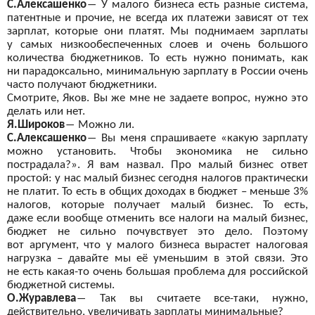
С.Алексашенко
―
У
малого бизнеса есть разные система,
патентные и
прочие, не
всегда их
платежи зависят от
тех
зарплат, которые они платят. Мы
поднимаем зарплаты
у
самых низкообеспеченных слоев и
очень большого
количества бюджетников. То
есть нужно понимать, как
ни
парадоксально, минимальную зарплату в
России очень
часто получают бюджетники.
Смотрите, Яков. Вы
же мне не
задаете вопрос, нужно это
делать или нет.
Я.Широков
―
Можно ли.
С.Алексашенко
―
Вы
меня спрашиваете «какую зарплату
можно установить. Чтобы экономика не
сильно
пострадала?». Я
вам назвал. Про малый бизнес ответ
простой: у
нас малый бизнес сегодня налогов практически
не
платит. То
есть в
общих доходах в
бюджет – меньше 3%
налогов, которые получает малый бизнес. То
есть,
даже
если вообще отменить все налоги на
малый бизнес,
бюджет не
сильно почувствует это дело. Поэтому
вот
аргумент, что у
малого бизнеса вырастет налоговая
нагрузка – давайте мы
её уменьшим в
этой связи. Это
не
есть какая-то очень большая проблема для российской
бюджетной системы.
О.Журавлева
―
Так вы
считаете все-таки, нужно,
действительно, увеличивать зарплаты минимальные?