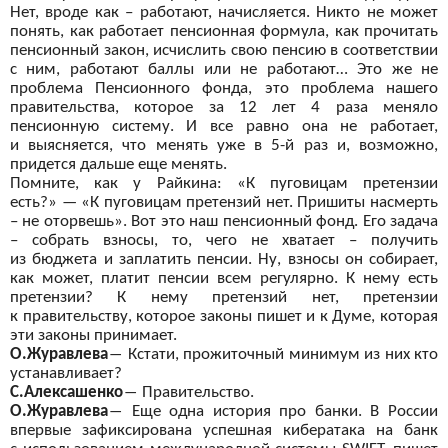
Нет, вроде
как – работают, начисляется. Никто не
может
понять, как работает пенсионная формула, как прочитать
пенсионный закон, исчислить свою пенсию в
соответствии
с
ним, работают баллы или не
работают… Это же
не
проблема Пенсионного фонда, это проблема нашего
правительства, которое за
12 лет 4 раза меняло
пенсионную систему. И
все равно она не
работает,
и
выясняется, что менять уже в
5-й раз и, возможно,
придется дальше еще менять.
Помните, как у
Райкина: «К пуговицам претензии
есть?»
— «К пуговицам претензий нет. Пришиты насмерть
– не
оторвешь». Вот это наш пенсионный фонд. Его задача
– собрать взносы, то, чего не
хватает – получить
из
бюджета и
заплатить пенсии. Ну, взносы он
собирает,
как может, платит пенсии всем регулярно. К
нему есть
претензии? К
нему претензий нет, претензии
к
правительству, которое законы пишет и
к Думе, которая
эти законы принимает.
О.Журавлева
―
Кстати, прожиточный минимум из
них кто
устанавливает?
С.Алексашенко
―
Правительство.
О.Журавлева
―
Еще одна история про банки. В
России
впервые зафиксирована успешная кибератака на
банк