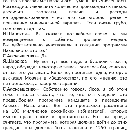
то, что в
программе Навального – уменьшить численность
Росгвардии, уменьшить количество производимых танков,
увеличить зарплаты, пенсии и
расходы
на
здравоохранение – вот
это все второе. Третье –
повышение минимальной зарплаты. Если очень грубо,
то
это выглядит так.
Я.Широков
―
Вы
сказали волшебное слово, и
мы
возвращаемся к
событию прошлой недели.
Вы
действительно участвовали в
создании программы
Навального. Это так?
С.Алексашенко
―
Да.
Я.Широков
―
Ну
вот
тут всю неделю бурлили страсти,
народ обсуждал некоторые тезисы, хотелось бы, конечно,
от
вас это услышать. Конечно, претензия одна, которую
высказал Мовчан в
«Ведомостях», по
его мнению, это
не
программа, а
набор деклараций.
С.Алексашенко
―
Собственно говоря, Яков, я
об этом
тоже пытался сказать, что то, что мы
увидели, это
предвыборная программа кандидата в
президенты
Алексея Навального. Вот эта программа рассчитана
на
100 миллионов российских избирателей, которые
имеют право пойти и
проголосовать. Вот вы
правда
считаете, что программа, которая должна дойти до
этих
граждан, она должна быть написана в
1250 страниц,