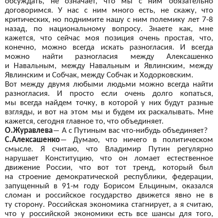
обсуждать, не
означает, что мы
с ним обязательно
договоримся. У
нас с
ним много есть, не
скажу, что
критических, но
поднимите нашу с
ним полемику лет 7-8
назад, по
национальному вопросу. Знаете как, мне
кажется, что сейчас моя позиция очень простая, что,
конечно, можно всегда искать разногласия. И
всегда
можно найти разногласия между Алексашенко
и
Навальным, между Навальным и
Явлинским, между
Явлинским и
Собчак, между Собчак и
Ходорковским.
Вот между двумя любыми людьми можно всегда найти
разногласия. И
просто если очень долго копаться,
мы
всегда найдем точку, в
которой у
них будут разные
взгляды, и
вот
на
этом мы
и будем их
раскалывать. Мне
кажется, сегодня главное то, что объединяет.
О.Журавлева
―
А
с Путиным вас что-нибудь объединяет?
С.Алексашенко
―
Думаю, что ничего в
политическом
смысле. Я
считаю, что Владимир Путин регулярно
нарушает Конституцию, что он
ломает естественное
движение России, что вот
тот тренд, который был
на
строение демократической республики, федерации,
запущенный в
91-м году Борисом Ельциным, оказался
сломан и
российское государство движется явно не
в
ту
сторону. Российская экономика стагнирует, а
я считаю,
что у
российской экономики есть все шансы для того,