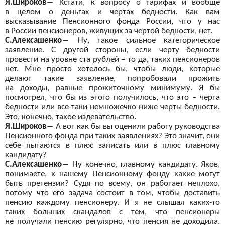
Я.Широков
―
Кстати, к
вопросу о
тарифах и
вообще
в
целом о
деньгах и
чертах бедности. Как вам
высказывание Пенсионного фонда России, что у
нас
в
России пенсионеров, живущих за
чертой бедности, нет.
С.Алексашенко
―
Ну, такое сильное категорическое
заявление. С
другой стороны, если черту бедности
провести на
уровне ста рублей – то
да, таких пенсионеров
нет. Мне просто хотелось бы, чтобы люди, которые
делают такие заявление, попробовали прожить
на
доходы, равные прожиточному минимуму. Я
бы
посмотрел, что бы
из этого получилось, что это – черта
бедности или все-таки
немножечко ниже черты бедности.
Это, конечно, такое издевательство.
Я.Широков
―
А
вот
как бы
вы оценили работу руководства
Пенсионного фонда при таких заявлениях? Это значит, они
себе пытаются в
плюс записать или в
плюс главному
кандидату?
С.Алексашенко
―
Ну
конечно, главному кандидату. Яков,
понимаете, к
нашему Пенсионному фонду какие могут
быть претензии? Судя по
всему, он
работает неплохо,
потому что его задача состоит в
том, чтобы доставить
пенсию каждому пенсионеру. И
я не
слышал каких-то
таких больших скандалов с
тем, что пенсионеры
не
получали пенсию регулярно, что пенсия не
доходила.