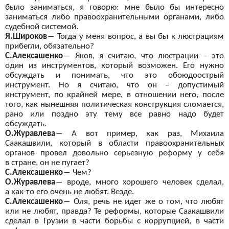
было заниматься, я
говорю: мне было бы
интересно
заниматься либо правоохранительными органами, либо
судебной системой.
Я.Широков
―
Тогда у
меня вопрос, а
вы бы
к люстрациям
прибегли, обязательно?
С.Алексашенко
―
Яков, я
считаю, что люстрации – это
один из
инструментов, который возможен. Его нужно
обсуждать и
понимать, что это обоюдоострый
инструмент. Но
я считаю, что он
– допустимый
инструмент, по
крайней мере, в
отношении него, после
того, как нынешняя политическая конструкция сломается,
рано или поздно эту тему все равно надо будет
обсуждать.
О.Журавлева
―
А
вот
пример, как раз, Михаила
Саакашвили, который в
области правоохранительных
органов провел довольно серьезную реформу у
себя
в
стране, он
не пугает?
С.Алексашенко
―
Чем?
О.Журавлева
―
вроде, много хорошего человек сделал,
а
как-то его очень не
любят. Везде.
С.Алексашенко
―
Оля, речь не
идет же
о том, что любят
или не
любят, правда? Те
реформы, которые Саакашвили
сделал в
Грузии в
части борьбы с
коррупцией, в
части