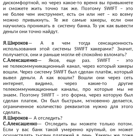
дискомфортной, но
через какое-то время вы
привыкнете
и
сможете жить точно так же. Поэтому
SWIFT
– это
не
более чем инструмент, есть он
или нет – ко
всему
можно привыкнуть. Те
же самые хакеры, если они
научились проникать в
систему банка. То
уж как вывести
деньги они точно найдут.
Я.Широков
―
А
в чем тогда сенсационность
использования этой системы
SWIFT
хакерами? Значит,
получается, они и
раньше могли её
спокойно взломать?
С.Алексашенко
―
Яков, еще раз.
SWIFT
– это
не
телекоммуникационный канал, через который хакеры
вошли. Через систему
SWIFT
был сделан платёж, который
вывел деньги. А
как вошли? Вошли они через сеть
интернет, видимо, через какие-то другие
телекоммуникационные каналы, про которые мы
не
знаем. Поэтому
SWIFT
– это форма, через которую был
сделан платеж. Он
был быстрым, мгновенно делается,
ограниченное количество реквизитов нужно для этого
сделать.
Я.Широков
―
А
отследить?
С.Алексашенко
―
Отследить вы
можете только
потом.
Если у
вас банк такой умеренно крупный, он
может
осуществлять тысячи платежей в
день. Хакеры же
тоже