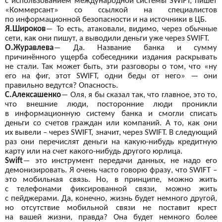
с
использованием международной системы
SWIFT
, пишет
«Коммерсант» со
ссылкой на
специалистов
по
информационной безопасности и
на источники в
ЦБ.
Я.Широков
―
То
есть, атаковали, видимо, через обычные
сети, как они пишут, а
выводили деньги уже через
SWIFT
.
О.Журавлева
―
Да. Название банка и
сумму
причинённого ущерба собеседники издания раскрывать
не
стали. Так может быть, эти разговоры о
том, что «ну
его на
фиг, этот
SWIFT
, одни беды от
него»
— они
правильно ведутся? Опасность.
С.Алексашенко
―
Оля, я
бы сказал так, что главное, это то,
что внешние люди, посторонние люди проникли
в
информационную систему банка и
смогли списать
деньги со
счетов граждан или компаний. А
то, как они
их
вывели – через
SWIFT
, значит, через
SWIFT
. В
следующий
раз они перечислят деньги на
какую-нибудь кредитную
карту или на
счет какого-нибудь другого юрлица.
Swift
―
это инструмент передачи данных, не
надо его
демонизировать. Я
очень часто говорю фразу, что
SWIFT
–
это мобильная связь. Но, в
принципе, можно жить
с
телефонами фиксированной связи, можно жить
с
пейджерами. Да, конечно, жизнь будет немного другой,
но
отсутствие мобильной связи не
поставит крест
на
вашей жизни, правда? Она будет немного более