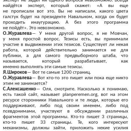
эксперт не
задал ни
одного вопроса невозможно. Всегда
найдётся эксперт, который скажет: «А вы
еще
не
прописали вот
это. Вы
не написали, какого цвета
галстук будет на
президенте Навальном, когда он
будет
проходить инаугурацию. А
без этого программа
не
пойдёт». Это невозможно.
О.Журавлева
―
У
меня другой вопрос, я
не Мовчан,
у
меня простой вопрос. Тезисы есть, вы
принимали
участие в
выдвижении этих тезисов. Существует ли
некая
работа, которой действительно занимается не
для
публики, а
для самого предвыборного штаба, что
называется, который разрабатывает, как
именно
выполнять эти самые тезисы.
Я.Широков
―
Вот те
самые 1200 страниц.
О.Журавлева
―
Вот кто-то это пишет или пока еще никто
этим не
занимается?
С.Алексашенко
―
Оля, смотрите. Насколько я
понимаю,
есть такой сайт, называет
planperemen
.
org
, вот
на
этом
ресурсе сторонники Навального и
те люди, которые его
поддерживают, либо под своим именем, либо под
псевдонимами, участвуют в
обсуждении различных
фрагментов этой программы. Кто-то пишет 3 страницы,
кто-то пишет 33 страницы. Те, кого интересуют
механизмы, должны зайти, приложить некие усилия