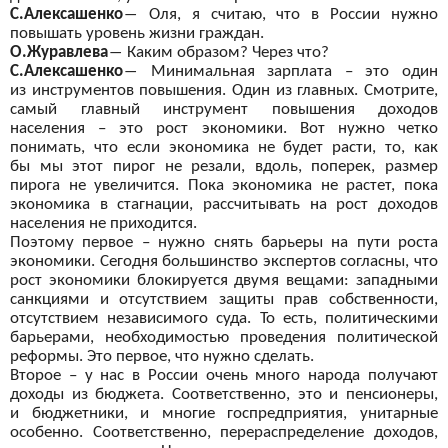
С.Алексашенко
―
Оля, я
считаю, что в
России нужно
повышать уровень жизни граждан.
О.Журавлева
―
Каким образом? Через что?
С.Алексашенко
―
Минимальная зарплата – это один
из
инструментов повышения. Один из
главных. Смотрите,
самый главный инструмент повышения доходов
населения – это рост экономики. Вот нужно четко
понимать, что если экономика не
будет расти, то, как
бы
мы этот пирог не
резали, вдоль, поперек, размер
пирога не
увеличится. Пока экономика не
растет, пока
экономика в
стагнации, рассчитывать на
рост доходов
населения не
приходится.
Поэтому первое – нужно снять барьеры на
пути роста
экономики. Сегодня большинство экспертов согласны, что
рост экономики блокируется двумя вещами: западными
санкциями и
отсутствием защиты прав собственности,
отсутствием независимого суда. То
есть, политическими
барьерами, необходимостью проведения политической
реформы. Это первое, что нужно сделать.
Второе – у
нас в
России очень много народа получают
доходы из
бюджета. Соответственно, это и
пенсионеры,
и
бюджетники, и
многие госпредприятия, унитарные
особенно. Соответственно, перераспределение доходов,