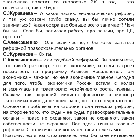
экономика полетит со
скоростью 3% в
год – это
от
лукавого, так не
будет.
О.Журавлева
―
А
какой частью экономических реформ,
я
так уж
совсем грубо скажу, вы
бы лично хотели
заниматься? Какая сфера вас больше всего занимает? Чем
бы
вы… Сели бы, пописали работу, про пенсии, про ЦБ,
про что?
С.Алексашенко
―
Оля, если честно, я
бы хотел заняться
реформой правоохранительных органов.
О.Журавлева
―
Ох
ты.
С.Алексашенко
―
Или судебной реформой. Вы
понимаете,
это такой разговор, что в
экономике, и
если всерьез
посмотреть на
программу Алексея Навального… Там
экономика – важная, но
не в
экономике главное. Сегодня
для того, чтобы экономика России встала с
колен
и
вернулась на
траекторию устойчивого роста, нужны…
Скажем так, хороший министр финансов и
министр
экономики никогда не
помешают, но
этого недостаточно.
Основные проблемы на
стороне политических реформ,
на
стороне того, что суды – не
суды, правоохранительные
органы – право не
охраняют, закон не
охраняют, закон
собственности не
охраняют. Вот здесь нужны главные
реформы. С
политической конкуренцией то
же самое.
Поэтому, если вы
спрашиваете, чем бы
мне интересно