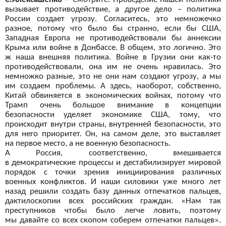
вызывает противодействие, а
другое дело – политика
России создает угрозу. Согласитесь, это немножечко
разное, потому что было бы
странно, если бы
США,
Западная Европа не
противодействовали бы
аннексии
Крыма или войне в
Донбассе. В
общем, это логично. Это
ж
наша внешняя политика. Войне в
Грузии они как-то
противодействовали, она им
не очень нравилась. Это
немножко разные, это не
они нам создают угрозу, а
мы
им
создаем проблемы. А
здесь, наоборот, собственно,
Китай обвиняется в
экономических войнах, потому что
Трамп очень большое внимание в
концепции
безопасности уделяет экономике США, тому, что
происходит внутри страны, внутренней безопасности, это
для него приоритет. Он, на
самом деле, это выставляет
на
первое место, а
не военную безопасность.
А
Россия, соответственно, вмешивается
в
демократические процессы и
дестабилизирует мировой
порядок с
точки зрения инициирования различных
военных конфликтов. И
наши силовики уже много лет
назад решили создать базу данных отпечатков пальцев,
дактилоскопии всех российских граждан. «Нам так
преступников чтобы было легче ловить, поэтому
мы
давайте со
всех скопом соберем отпечатки пальцев».