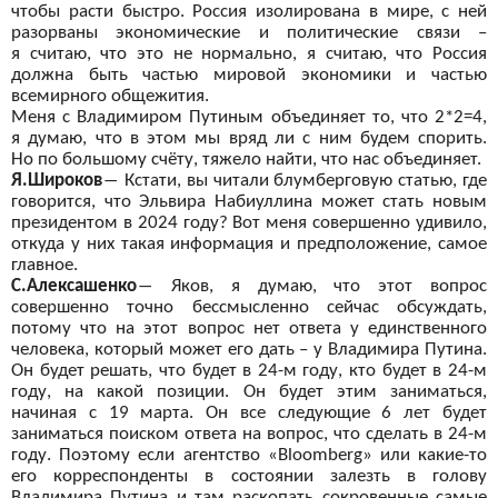
чтобы расти быстро. Россия изолирована в
мире, с
ней
разорваны экономические и
политические связи –
я
считаю, что это не
нормально, я
считаю, что Россия
должна быть частью мировой экономики и
частью
всемирного общежития.
Меня с
Владимиром Путиным объединяет то, что 2*2=4,
я
думаю, что в
этом мы
вряд
ли
с ним будем спорить.
Но
по большому счёту, тяжело найти, что нас объединяет.
Я.Широков
―
Кстати, вы
читали блумберговую статью, где
говорится, что Эльвира Набиуллина может стать новым
президентом в
2024 году? Вот меня совершенно удивило,
откуда у
них такая информация и
предположение, самое
главное.
С.Алексашенко
―
Яков, я
думаю, что этот вопрос
совершенно точно бессмысленно сейчас обсуждать,
потому что на
этот вопрос нет ответа у
единственного
человека, который может его дать – у
Владимира Путина.
Он
будет решать, что будет в
24-м году, кто будет в
24-м
году, на
какой позиции. Он
будет этим заниматься,
начиная с
19 марта. Он
все следующие 6 лет будет
заниматься поиском ответа на
вопрос, что сделать в
24-м
году. Поэтому если агентство «
Bloomberg
» или какие-то
его корреспонденты в
состоянии залезть в
голову
Владимира Путина и
там раскопать сокровенные самые